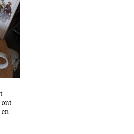
t
 ont
e en