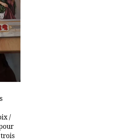
s
ix /
 pour
trois