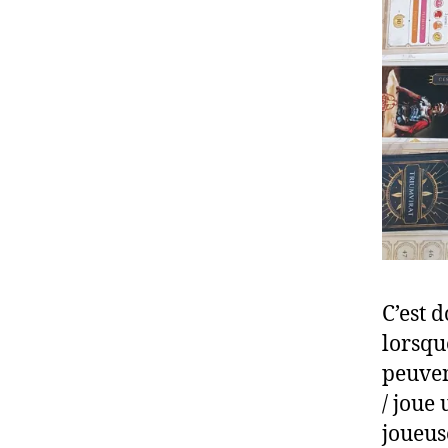
C’est 
lorsque
peuven
/ joue
joueus