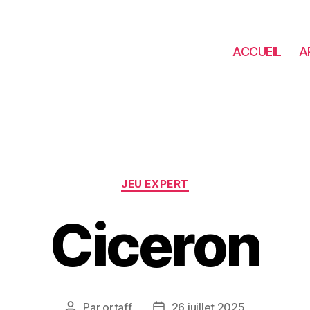
ACCUEIL
A
Catégories
JEU EXPERT
Ciceron
Par
ortaff
26 juillet 2025
Auteur
Date