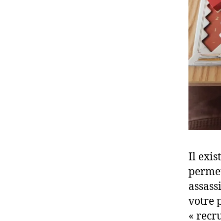
Il exi
permet
assass
votre 
« recr