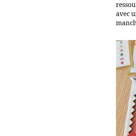
ressou
avec u
manche