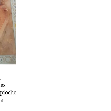
,
ses
 pioche
es