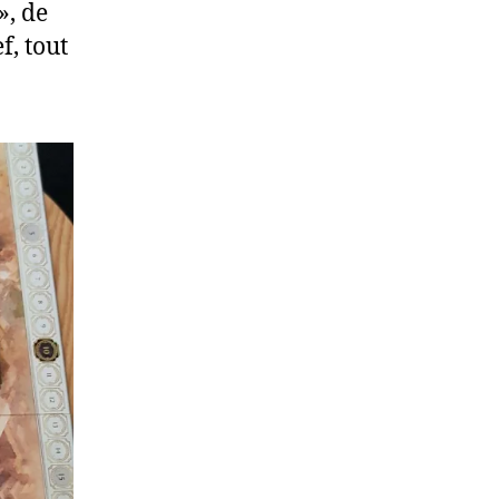
», de
f, tout