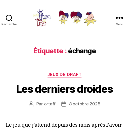
Recherche
Menu
Les
Fous
du
Roy
Étiquette :
échange
Catégories
JEUX DE DRAFT
Les derniers droides
Par
ortaff
8 octobre 2025
Auteur
Date
de
de
l’article
l’article
Le jeu que j’attend depuis des mois après l’avoir