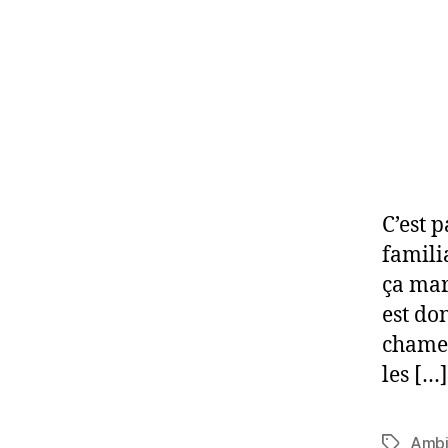
C’est p
famili
ça mar
est do
chamea
les […]
Ambi
Étiquett