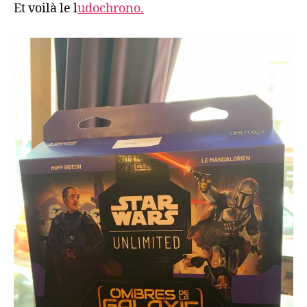
Et voilà le l
udochrono.