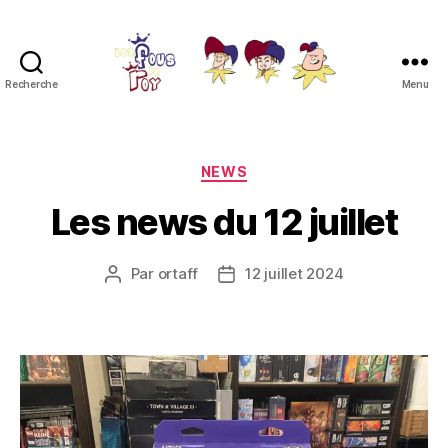
Recherche
Menu
Les
Fous
du
Roy
Catégories
NEWS
Les news du 12 juillet
Par
ortaff
12 juillet 2024
Auteur
Date
de
de
l’article
l’article