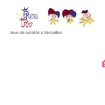
Les
Jeux de société à Versailles
Fous
du
Roy