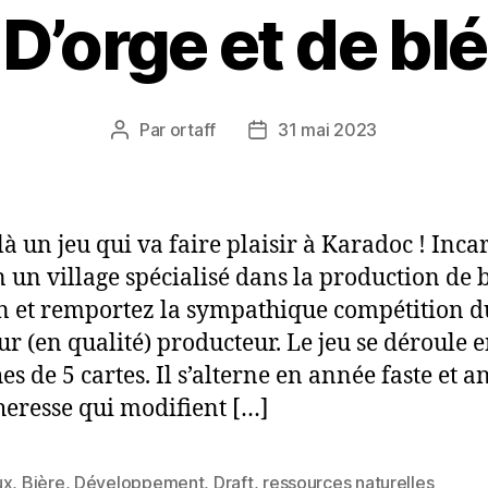
D’orge et de blé
Par
ortaff
31 mai 2023
Auteur
Date
de
de
l’article
l’article
là un jeu qui va faire plaisir à Karadoc ! Inca
 un village spécialisé dans la production de b
n et remportez la sympathique compétition d
ur (en qualité) producteur. Le jeu se déroule e
s de 5 cartes. Il s’alterne en année faste et 
heresse qui modifient […]
ux
,
Bière
,
Développement
,
Draft
,
ressources naturelles
es