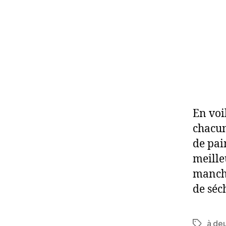
En voi
chacun
de pai
meille
manche
de séc
à de
Étiquett