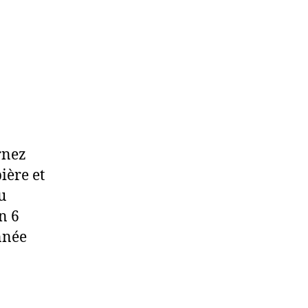
rnez
ière et
u
n 6
année