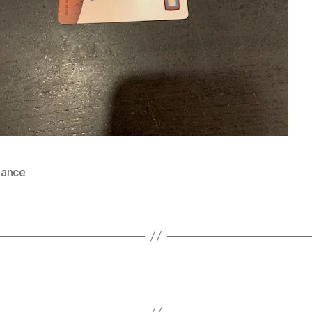
ance
es