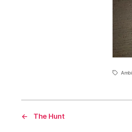
Ambi
Étiquett
←
The Hunt