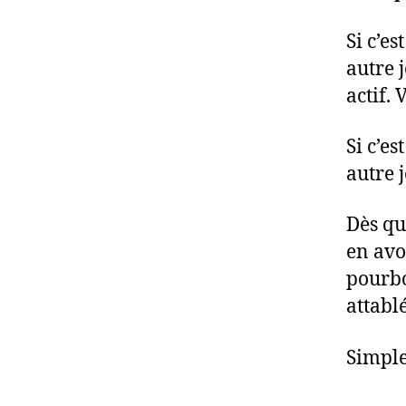
Si c’es
autre j
actif. 
Si c’e
autre 
Dès qu
en avo
pourbo
attablé
Simple,