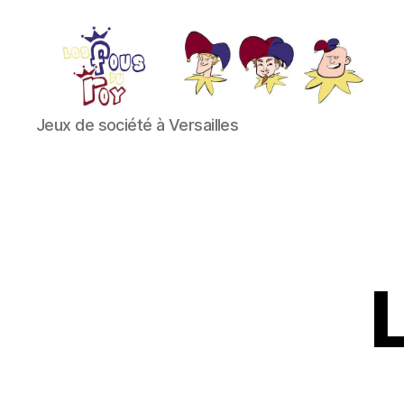
Les
Jeux de société à Versailles
Fous
du
Roy
L