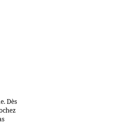
e. Dès
iochez
as