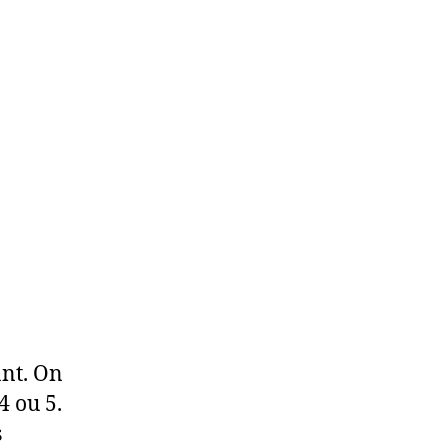
ant. On
4 ou 5.
s