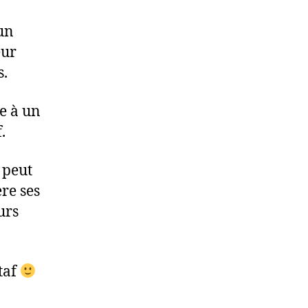
’un
eur
s.
e à un
.
 peut
re ses
urs
 taf