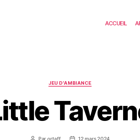
ACCUEIL
A
Catégories
JEU D'AMBIANCE
ittle Taver
Par
ortaff
12 mars 2024
Auteur
Date