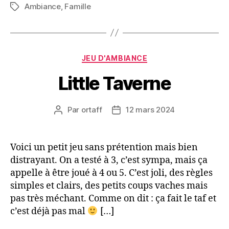
Ambiance
,
Famille
Étiquettes
Catégories
JEU D'AMBIANCE
Little Taverne
Par
ortaff
12 mars 2024
Auteur
Date
de
de
l’article
l’article
Voici un petit jeu sans prétention mais bien
distrayant. On a testé à 3, c’est sympa, mais ça
appelle à être joué à 4 ou 5. C’est joli, des règles
simples et clairs, des petits coups vaches mais
pas très méchant. Comme on dit : ça fait le taf et
c’est déjà pas mal
[…]