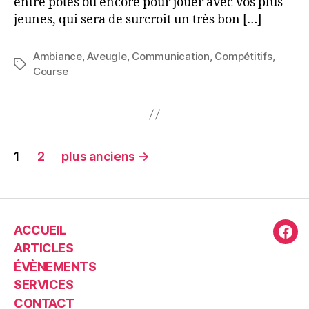
entre potes ou encore pour jouer avec vos plus
jeunes, qui sera de surcroit un très bon […]
Ambiance
,
Aveugle
,
Communication
,
Compétitifs
,
Étiquettes
Course
Pagination
1
2
plus anciens
→
des
publications
ACCUEIL
Fac
ARTICLES
ÉVÈNEMENTS
SERVICES
CONTACT