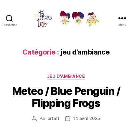
Recherche
Menu
Les
Fous
du
Roy
Catégorie :
jeu d’ambiance
Catégories
JEU D'AMBIANCE
Meteo / Blue Penguin /
Flipping Frogs
Par
ortaff
14 avril 2025
Auteur
Date
de
de
l’article
l’article