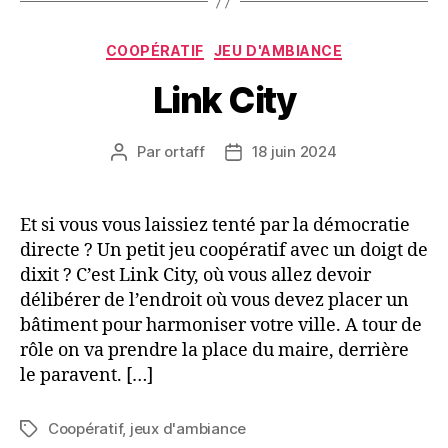
Catégories
COOPÉRATIF
JEU D'AMBIANCE
Link City
Par
ortaff
18 juin 2024
Auteur
Date
de
de
l’article
l’article
Et si vous vous laissiez tenté par la démocratie
directe ? Un petit jeu coopératif avec un doigt de
dixit ? C’est Link City, où vous allez devoir
délibérer de l’endroit où vous devez placer un
bâtiment pour harmoniser votre ville. A tour de
rôle on va prendre la place du maire, derrière
le paravent. […]
Coopératif
,
jeux d'ambiance
Étiquettes