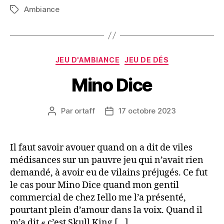
Ambiance
Étiquettes
Catégories
JEU D'AMBIANCE
JEU DE DÉS
Mino Dice
Par
ortaff
17 octobre 2023
Auteur
Date
de
de
l’article
l’article
Il faut savoir avouer quand on a dit de viles
médisances sur un pauvre jeu qui n’avait rien
demandé, à avoir eu de vilains préjugés. Ce fut
le cas pour Mino Dice quand mon gentil
commercial de chez Iello me l’a présenté,
pourtant plein d’amour dans la voix. Quand il
m’a dit « c’est Skull King […]